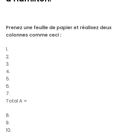
Prenez une feuille de papier et réalisez deux
colonnes comme ceci :
1.
2.
3.
4.
5.
6.
7.
Total A =
8.
9.
10.