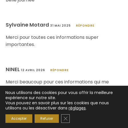
Sylvaine Motard
31 MAI 2025
RÉPONDRE
Merci pour toutes ces informations super
importantes.
NINEL
12 AVRIL 2026
RÉPONDRE
Merci beaucoup pour ces informations qui me
seront précieux
Nous utilisons des cookies pour vous offrir la meilleure
expérience sur notre site.
Vous pouvez en savoir plus sur les cookies que nous
utilisons ou les désactiver dans
réglages
.
Laisser un commentaire
Fermer la bannière des cookie
Accepter
Refuser