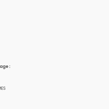
age :
MES